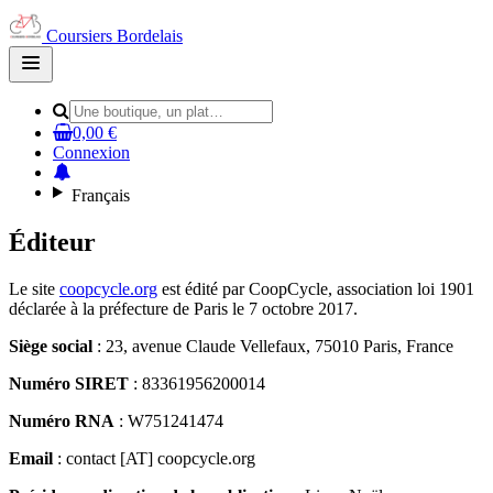
Coursiers Bordelais
Open
main
menu
0,00 €
Connexion
Français
Éditeur
Le site
coopcycle.org
est édité par CoopCycle, association loi 1901
déclarée à la préfecture de Paris le 7 octobre 2017.
Siège social
: 23, avenue Claude Vellefaux, 75010 Paris, France
Numéro SIRET
: 83361956200014
Numéro RNA
: W751241474
Email
: contact [AT] coopcycle.org